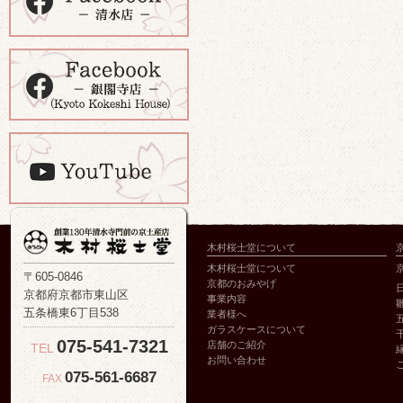
木村桜士堂について
木村桜士堂について
〒605-0846
京都のおみやげ
京都府京都市東山区
事業内容
五条橋東6丁目538
業者様へ
ガラスケースについて
075-541-7321
店舗のご紹介
TEL
お問い合わせ
075-561-6687
FAX