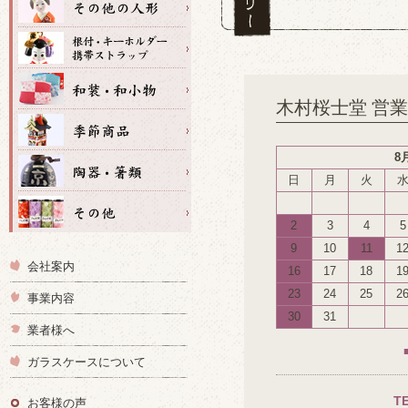
木村桜士堂 営
8
日
月
火
2
3
4
5
9
10
11
1
会社案内
16
17
18
1
23
24
25
2
事業内容
30
31
業者様へ
ガラスケースについて
T
お客様の声