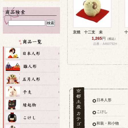
京焼 十二支 未
十
1,265
円
（税込）
品番：A460792H
日本人形
こけし
和装・和小物