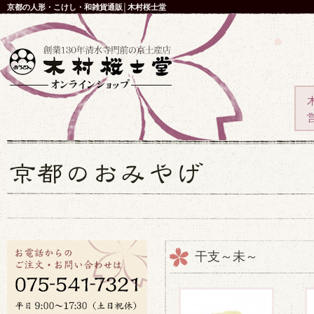
京都の人形・こけし・和雑貨通販│木村桜士堂
干支～未～