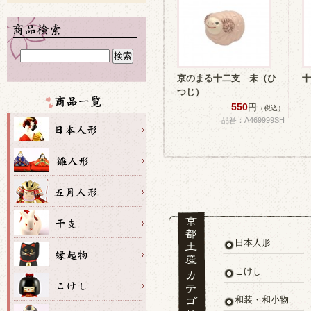
京のまる十二支 未（ひ
十
つじ）
550
円
（税込）
品番：A469999SH
日本人形
こけし
和装・和小物