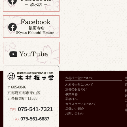
木村桜士堂について
木村桜士堂について
〒605-0846
京都のおみやげ
京都府京都市東山区
事業内容
五条橋東6丁目538
業者様へ
ガラスケースについて
075-541-7321
店舗のご紹介
TEL
お問い合わせ
075-561-6687
FAX