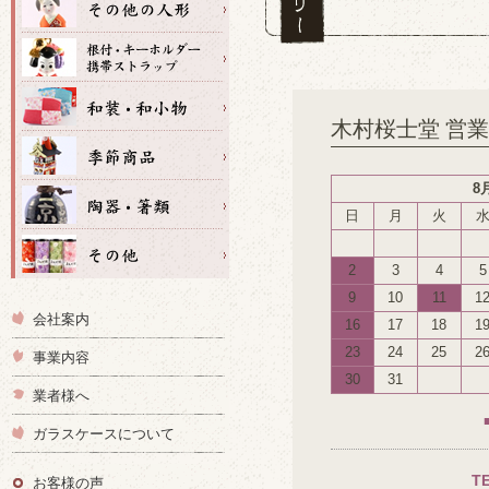
木村桜士堂 営
8
日
月
火
2
3
4
5
9
10
11
1
会社案内
16
17
18
1
23
24
25
2
事業内容
30
31
業者様へ
ガラスケースについて
T
お客様の声