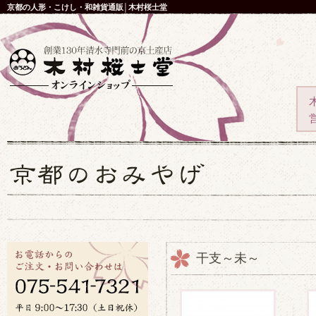
京都の人形・こけし・和雑貨通販│木村桜士堂
干支～未～