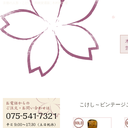
京都の人形・こけし・和雑貨通販│木村桜士堂
こけし～ビンテージ