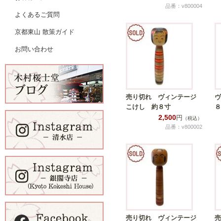
品番：v800004
よくあるご質問
京都東山 散策ガイド
お問い合わせ
売り切れ ヴィンテージ
ヴ
こけし 約８寸
８
2,500
円
（税込）
品番：v800002
売り切れ ヴィンテージ
売