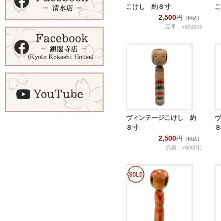
こけし 約８寸
こ
2,500
円
（税込）
品番：v800006
ヴィンテージこけし 約
ヴ
８寸
８
2,500
円
（税込）
品番：v800011