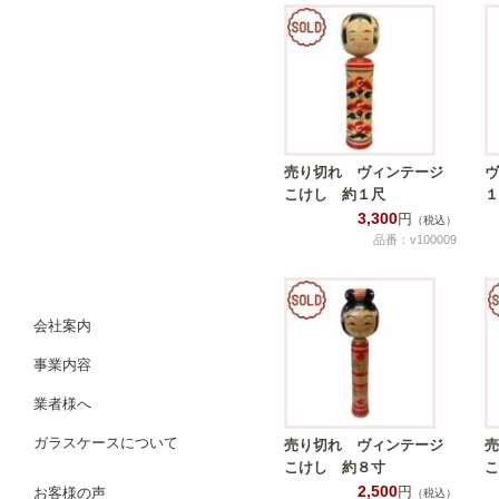
売り切れ ヴィンテージ
ヴ
こけし 約１尺
１
3,300
円
（税込）
品番：v100009
会社案内
事業内容
業者様へ
ガラスケースについて
売り切れ ヴィンテージ
売
こけし 約８寸
こ
2,500
円
お客様の声
（税込）