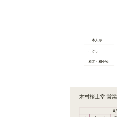
日本人形
こけし
和装・和小物
木村桜士堂 営
8