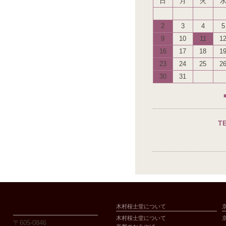
日
月
火
2
3
4
5
9
10
11
1
16
17
18
1
23
24
25
2
30
31
T
木村桜士堂について
木村桜士堂について
〒605-0846