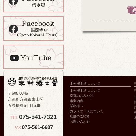
電
木村桜士堂について
木村桜士堂について
〒605-0846
京都のおみやげ
京都府京都市東山区
事業内容
五条橋東6丁目538
業者様へ
ガラスケースについて
075-541-7321
店舗のご紹介
TEL
お問い合わせ
075-561-6687
FAX