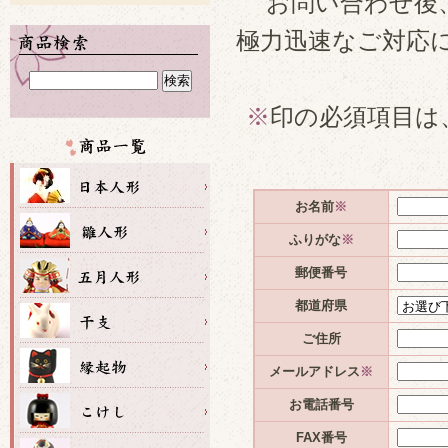
お問い合わせ後
極力迅速なご対応
※
印の必須項目は
お名前
※
ふりがな
※
郵便番号
都道府県
ご住所
メールアドレス
※
お電話番号
FAX番号