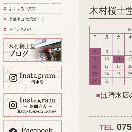
木村桜士
よくあるご質問
京都東山 散策ガイド
お問い合わせ
8
日
月
火
2
3
4
5
9
10
11
1
16
17
18
1
23
24
25
2
30
31
■
は清水店
07
TEL