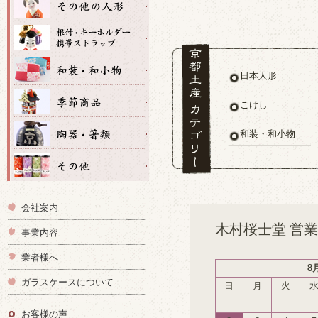
日本人形
こけし
和装・和小物
会社案内
木村桜士堂 営
事業内容
業者様へ
8
ガラスケースについて
日
月
火
お客様の声