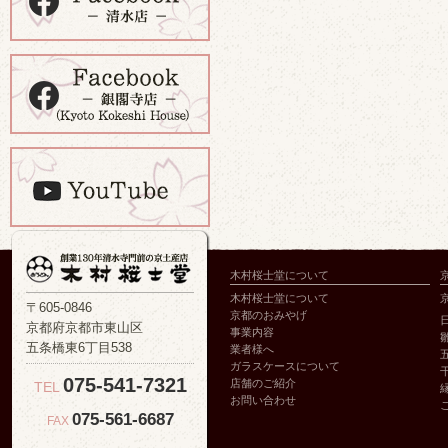
木村桜士堂について
木村桜士堂について
〒605-0846
京都のおみやげ
京都府京都市東山区
事業内容
五条橋東6丁目538
業者様へ
ガラスケースについて
075-541-7321
店舗のご紹介
TEL
お問い合わせ
075-561-6687
FAX