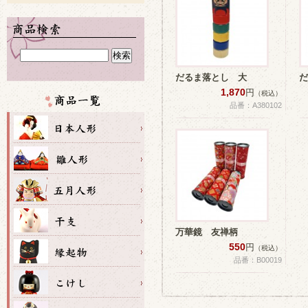
だるま落とし 大
だ
1,870
円
（税込）
品番：A380102
万華鏡 友禅柄
550
円
（税込）
品番：B00019