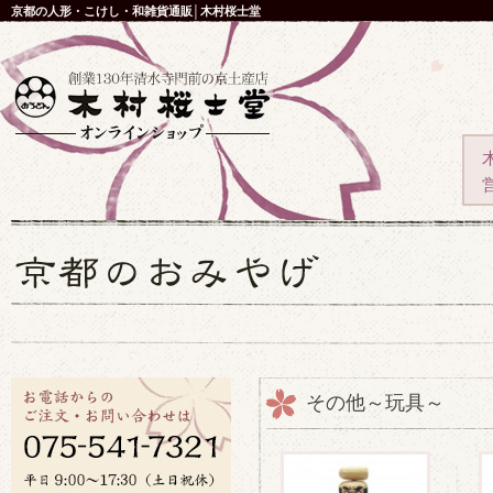
京都の人形・こけし・和雑貨通販│木村桜士堂
その他～玩具～