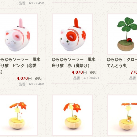
品番：A963045B
ゆらゆらソーラー 風水
ゆらゆらソーラー 風水
ゆらゆら ク
座り猫 ピンク（恋愛
座り猫 赤（魔除け）
てんとう虫
運）
4,070
77
円
（税込）
4,070
円
品番：A963046D
品番：
（税込）
品番：A963046B