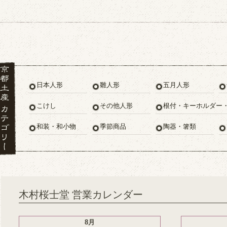
日本人形
雛人形
五月人形
こけし
その他人形
根付・キーホルダー
和装・和小物
季節商品
陶器・箸類
木村桜士堂 営業カレンダー
8月