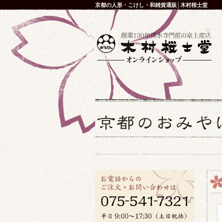
京都の人形・こけし・和雑貨通販│木村桜士堂