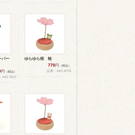
ローバー
ゆらゆら桜 蛙
770
円
（税込）
0
円
品番：A40-407A
（税込）
A40-361F