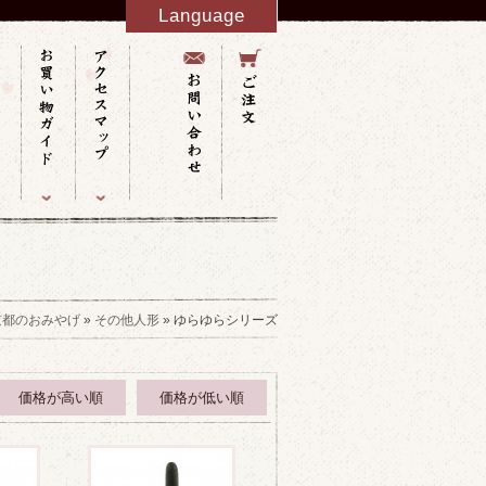
Language
English
French
Italy
Spanish
Germany
Chinese
Russian
Taiwanese
Korean
京都のおみやげ
»
その他人形
» ゆらゆらシリーズ
価格が高い順
価格が低い順