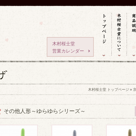
木村桜士堂
営業カレンダー
木村桜士堂 トップページ
»
その他人形～ゆらゆらシリーズ～