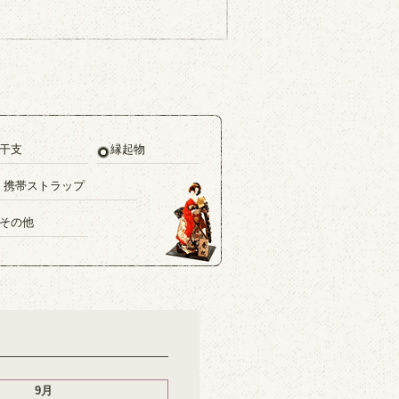
干支
縁起物
・携帯ストラップ
その他
9月