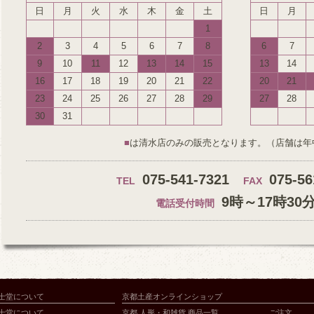
日
月
火
水
木
金
土
日
月
1
2
3
4
5
6
7
8
6
7
9
10
11
12
13
14
15
13
14
16
17
18
19
20
21
22
20
21
23
24
25
26
27
28
29
27
28
30
31
■
は清水店のみの販売となります。（店舗は年
075-541-7321
075-56
TEL
FAX
9時～17時30
電話受付時間
士堂について
京都土産オンラインショップ
士堂について
京都 人形・和雑貨 商品一覧
ご注文