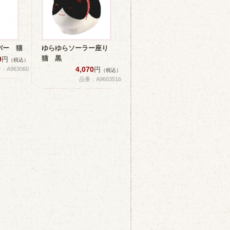
バー 猫
ゆらゆらソーラー座り
猫 黒
0
円
（税込）
4,070
：A963060
円
（税込）
品番：A960351b