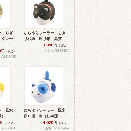
ー ちぎ
ゆらゆらソーラー ちぎ
 グレー
り和紙 座り猫 黒猫
3,850
円
（税込）
0
円
品番：A963045C
（税込）
A963045D
ー 風水
ゆらゆらソーラー 風水
運）
座り猫 青（仕事運）
0
4,070
円
円
（税込）
（税込）
A963046C
品番：A963046A