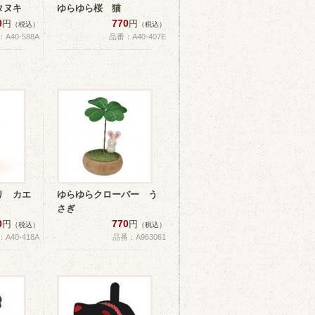
タヌキ
ゆらゆら桜 猫
0
770
円
円
（税込）
（税込）
A40-588A
品番：A40-407E
り カエ
ゆらゆらクローバー う
さぎ
0
770
円
円
（税込）
（税込）
A40-418A
品番：A963061