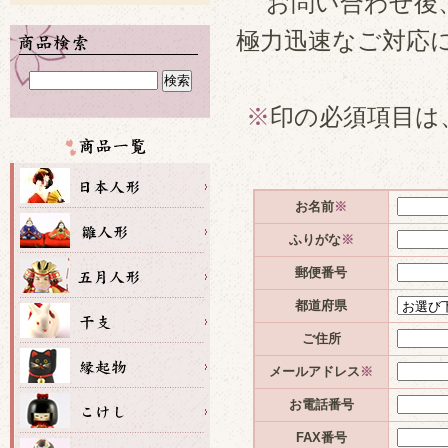
お問い合わせ後
極力迅速なご対応
※
印の必須項目は
お名前
※
ふりがな
※
郵便番号
都道府県
ご住所
メールアドレス
※
お電話番号
FAX番号