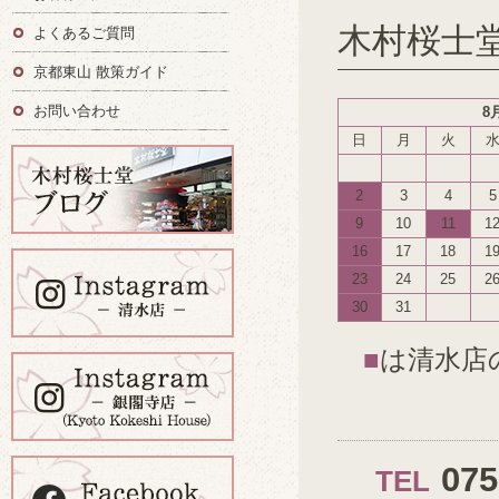
木村桜士
よくあるご質問
京都東山 散策ガイド
お問い合わせ
8
日
月
火
2
3
4
5
9
10
11
1
16
17
18
1
23
24
25
2
30
31
■
は清水店
07
TEL