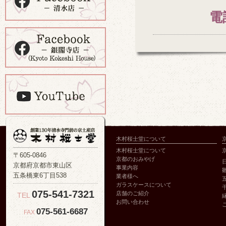
電
木村桜士堂について
木村桜士堂について
〒605-0846
京都のおみやげ
京都府京都市東山区
事業内容
五条橋東6丁目538
業者様へ
ガラスケースについて
075-541-7321
店舗のご紹介
TEL
お問い合わせ
075-561-6687
FAX