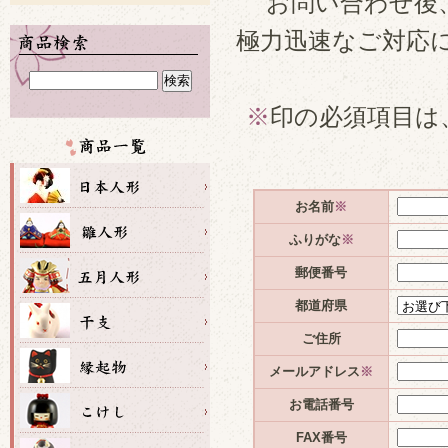
お問い合わせ後
極力迅速なご対応
※
印の必須項目は
お名前
※
ふりがな
※
郵便番号
都道府県
ご住所
メールアドレス
※
お電話番号
FAX番号