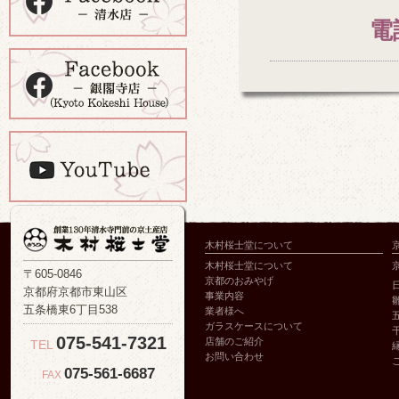
電
木村桜士堂について
木村桜士堂について
〒605-0846
京都のおみやげ
京都府京都市東山区
事業内容
五条橋東6丁目538
業者様へ
ガラスケースについて
075-541-7321
店舗のご紹介
TEL
お問い合わせ
075-561-6687
FAX