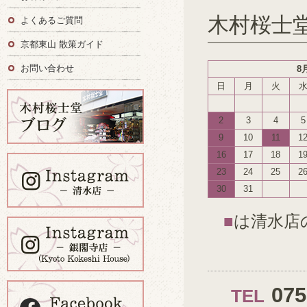
木村桜士
よくあるご質問
京都東山 散策ガイド
お問い合わせ
8
日
月
火
2
3
4
5
9
10
11
1
16
17
18
1
23
24
25
2
30
31
■
は清水店
07
TEL