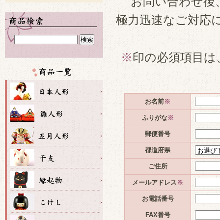
お問い合わせ後
極力迅速なご対応
※
印の必須項目は
お名前
※
ふりがな
※
郵便番号
都道府県
ご住所
メールアドレス
※
お電話番号
FAX番号