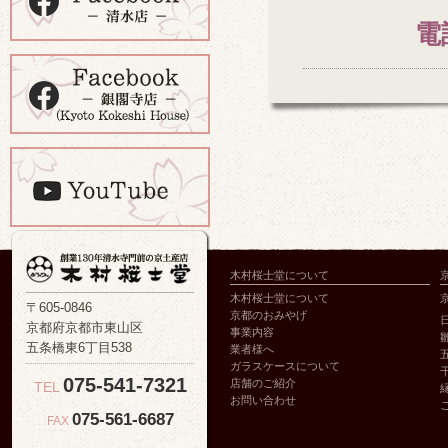
電
木村桜士堂について
木村桜士堂について
〒605-0846
京都のおみやげ
京都府京都市東山区
事業内容
五条橋東6丁目538
業者様へ
ガラスケースについて
075-541-7321
店舗のご紹介
TEL
お問い合わせ
075-561-6687
FAX