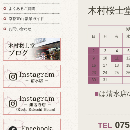
木村桜士
よくあるご質問
京都東山 散策ガイド
お問い合わせ
8
日
月
火
2
3
4
5
9
10
11
1
16
17
18
1
23
24
25
2
30
31
■
は清水店
07
TEL