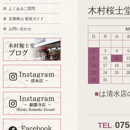
木村桜士
よくあるご質問
京都東山 散策ガイド
お問い合わせ
8
日
月
火
2
3
4
5
9
10
11
1
16
17
18
1
23
24
25
2
30
31
■
は清水店
07
TEL