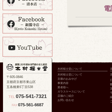
電
木村桜士堂について
木村桜士堂について
〒605-0846
京都のおみやげ
京都府京都市東山区
事業内容
五条橋東6丁目538
業者様へ
ガラスケースについて
075-541-7321
店舗のご紹介
TEL
お問い合わせ
075-561-6687
FAX