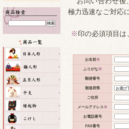
お問い合わせ後
極力迅速なご対応
※
印の必須項目は
お名前
※
ふりがな
※
郵便番号
都道府県
ご住所
メールアドレス
※
お電話番号
FAX番号