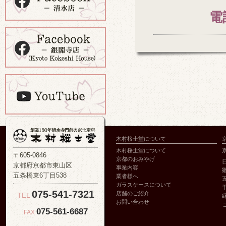
電
木村桜士堂について
木村桜士堂について
〒605-0846
京都のおみやげ
京都府京都市東山区
事業内容
五条橋東6丁目538
業者様へ
ガラスケースについて
075-541-7321
店舗のご紹介
TEL
お問い合わせ
075-561-6687
FAX