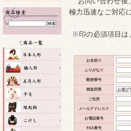
お問い合わせ後
極力迅速なご対応
※
印の必須項目は
お名前
※
ふりがな
※
郵便番号
都道府県
ご住所
メールアドレス
※
お電話番号
FAX番号