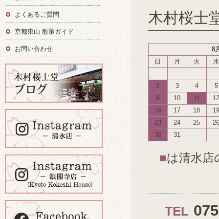
木村桜士
よくあるご質問
京都東山 散策ガイド
お問い合わせ
8
日
月
火
2
3
4
5
9
10
11
1
16
17
18
1
23
24
25
2
30
31
■
は清水店
07
TEL