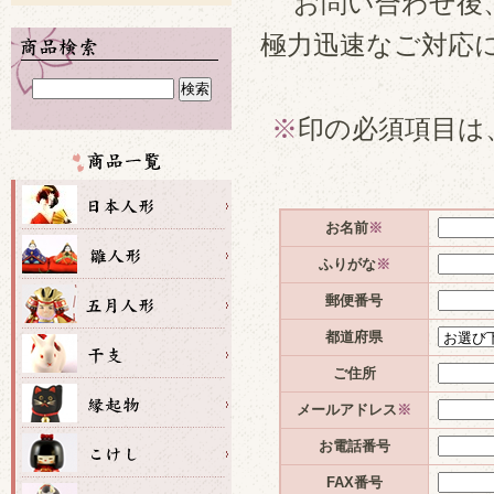
お問い合わせ後
極力迅速なご対応
※
印の必須項目は
お名前
※
ふりがな
※
郵便番号
都道府県
ご住所
メールアドレス
※
お電話番号
FAX番号