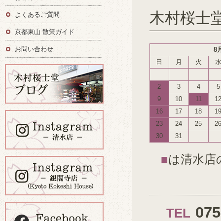
木村桜士
よくあるご質問
京都東山 散策ガイド
お問い合わせ
8
日
月
火
2
3
4
5
9
10
11
1
16
17
18
1
23
24
25
2
30
31
■
は清水店
07
TEL