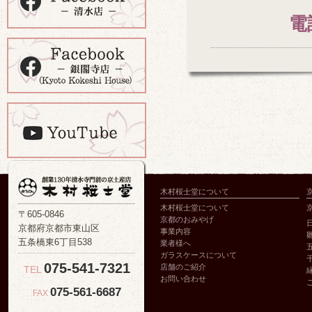
電
木村桜士堂について
木村桜士堂について
〒605-0846
京都のおみやげ
京都府京都市東山区
事業内容
五条橋東6丁目538
業者様へ
ガラスケースについて
075-541-7321
店舗のご紹介
TEL
お問い合わせ
075-561-6687
FAX