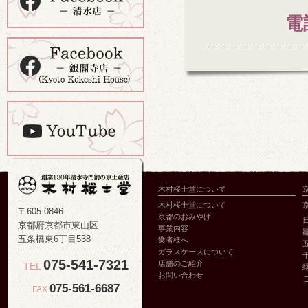
電
木村桜士堂について
木村桜士堂について
〒605-0846
京都のおみやげ
京都府京都市東山区
事業内容
五条橋東6丁目538
業者様へ
ガラスケースについて
075-541-7321
店舗のご紹介
TEL
お問い合わせ
075-561-6687
FAX