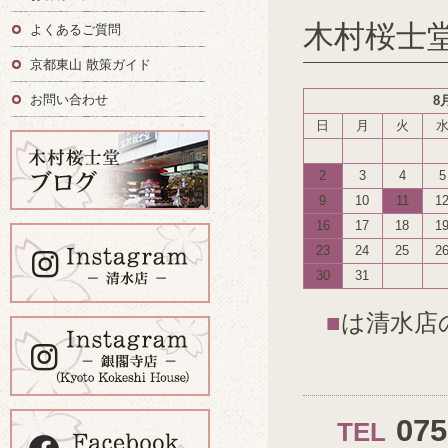
木村桜士
よくあるご質問
京都東山 散策ガイド
お問い合わせ
8
日
月
火
2
3
4
5
9
10
11
1
16
17
18
1
23
24
25
2
30
31
■
は清水店
07
TEL