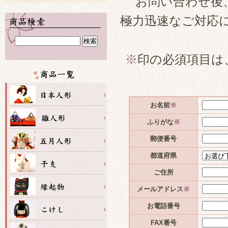
お問い合わせ後
極力迅速なご対応
※
印の必須項目は
お名前
※
ふりがな
※
郵便番号
都道府県
ご住所
メールアドレス
※
お電話番号
FAX番号