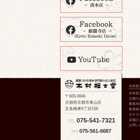
木村桜
木村桜
〒605-0846
京都の
京都府京都市東山区
事業内
五条橋東6丁目538
業者様
ガラス
075-541-7321
店舗の
TEL
お問い
075-561-6687
FAX