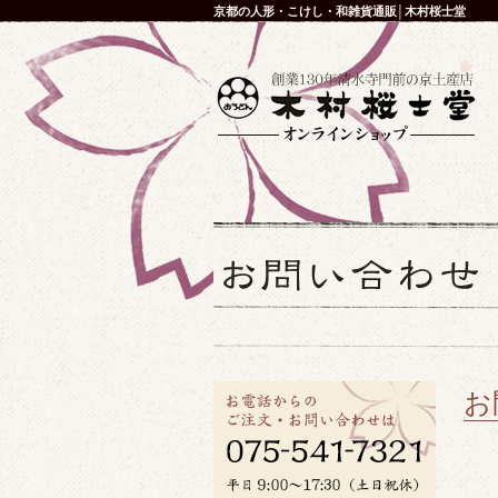
京都の人形・こけし・和雑貨通販│木村桜士堂
お