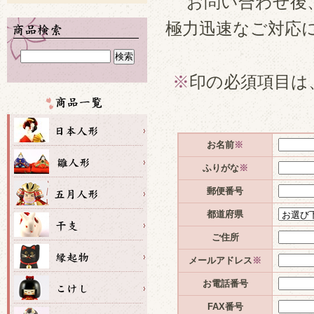
お問い合わせ後
極力迅速なご対応
※
印の必須項目は
お名前
※
ふりがな
※
郵便番号
都道府県
ご住所
メールアドレス
※
お電話番号
FAX番号