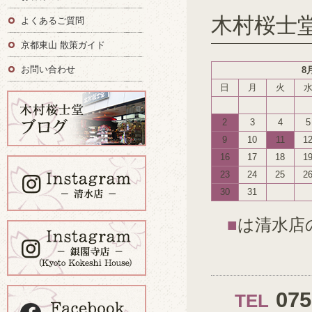
木村桜士
よくあるご質問
京都東山 散策ガイド
お問い合わせ
8
日
月
火
2
3
4
5
9
10
11
1
16
17
18
1
23
24
25
2
30
31
■
は清水店
07
TEL