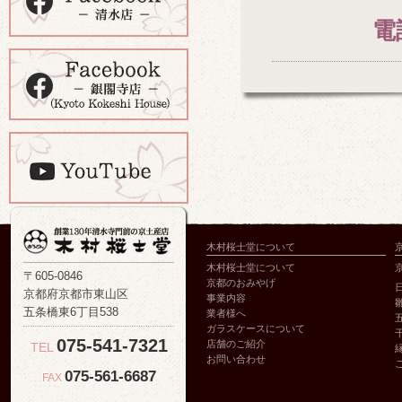
電
木村桜士堂について
木村桜士堂について
〒605-0846
京都のおみやげ
京都府京都市東山区
事業内容
五条橋東6丁目538
業者様へ
ガラスケースについて
075-541-7321
店舗のご紹介
TEL
お問い合わせ
075-561-6687
FAX