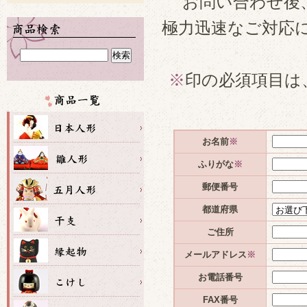
お問い合わせ後
極力迅速なご対応
※
印の必須項目は
お名前
※
ふりがな
※
郵便番号
都道府県
ご住所
メールアドレス
※
お電話番号
FAX番号