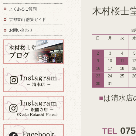
木村桜士
よくあるご質問
京都東山 散策ガイド
お問い合わせ
8
日
月
火
2
3
4
5
9
10
11
1
16
17
18
1
23
24
25
2
30
31
■
は清水店
07
TEL