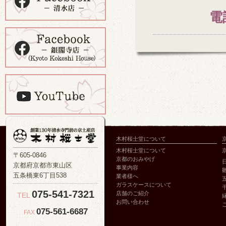
電
木村桜士堂について
木村桜士堂について
〒605-0846
京都のおみやげ
京都府京都市東山区
事業内容
五条橋東6丁目538
業者様へ
ガラスケースについて
075-541-7321
店舗のご紹介
TEL
お問い合わせ
075-561-6687
FAX