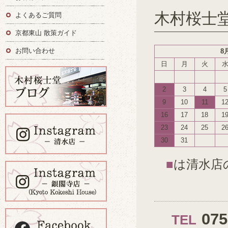
木村桜士
よくあるご質問
京都東山 散策ガイド
お問い合わせ
8
日
月
火
2
3
4
5
9
10
11
1
16
17
18
1
23
24
25
2
30
31
■
は清水店
07
TEL