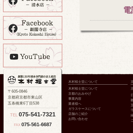
電
木村桜士堂について
木村桜士堂について
〒605-0846
京都のおみやげ
京都府京都市東山区
事業内容
五条橋東6丁目538
業者様へ
ガラスケースについて
075-541-7321
店舗のご紹介
TEL
お問い合わせ
075-561-6687
FAX