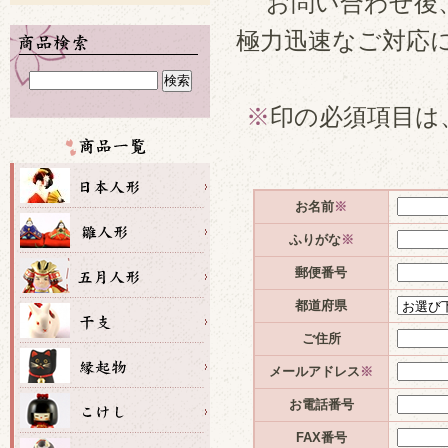
お問い合わせ後
極力迅速なご対応
※
印の必須項目は
お名前
※
ふりがな
※
郵便番号
都道府県
ご住所
メールアドレス
※
お電話番号
FAX番号