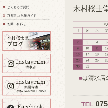
木村桜士
よくあるご質問
京都東山 散策ガイド
お問い合わせ
8
日
月
火
2
3
4
5
9
10
11
1
16
17
18
1
23
24
25
2
30
31
■
は清水店
07
TEL