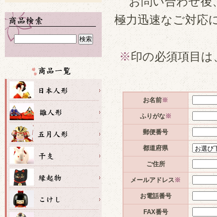
お問い合わせ後
極力迅速なご対応
※
印の必須項目は
お名前
※
ふりがな
※
郵便番号
都道府県
ご住所
メールアドレス
※
お電話番号
FAX番号