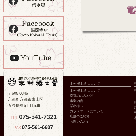
電
木村桜士堂について
木村桜士堂について
〒605-0846
京都のおみやげ
京都府京都市東山区
事業内容
五条橋東6丁目538
業者様へ
ガラスケースについて
075-541-7321
店舗のご紹介
TEL
お問い合わせ
075-561-6687
FAX