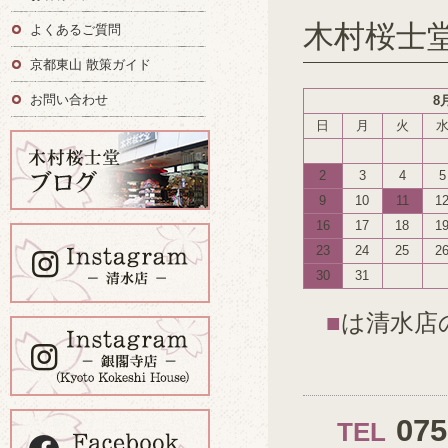
木村桜士
よくあるご質問
京都東山 散策ガイド
お問い合わせ
8
日
月
火
2
3
4
5
9
10
11
1
16
17
18
1
23
24
25
2
30
31
■
は清水店
07
TEL