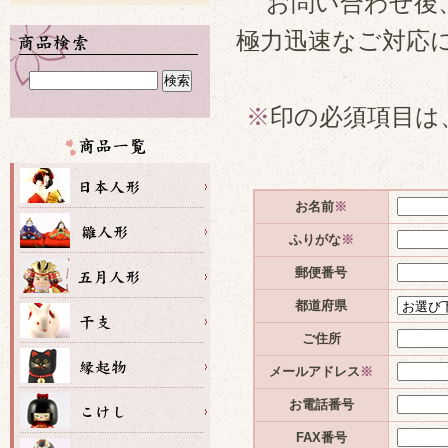
お問い合わせ後
極力迅速なご対応
※
印の必須項目は
お名前
※
ふりがな
※
郵便番号
都道府県
ご住所
メールアドレス
※
お電話番号
FAX番号