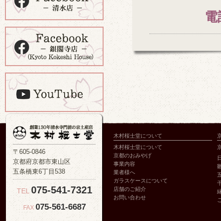
電
木村桜士堂について
木村桜士堂について
〒605-0846
京都のおみやげ
京都府京都市東山区
事業内容
五条橋東6丁目538
業者様へ
ガラスケースについて
075-541-7321
店舗のご紹介
TEL
お問い合わせ
075-561-6687
FAX