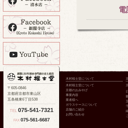
電
木村桜士堂について
木村桜士堂について
〒605-0846
京都のおみやげ
京都府京都市東山区
事業内容
五条橋東6丁目538
業者様へ
ガラスケースについて
075-541-7321
店舗のご紹介
TEL
お問い合わせ
075-561-6687
FAX