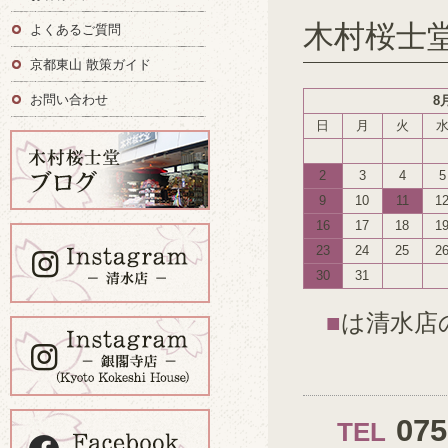
木村桜士
よくあるご質問
京都東山 散策ガイド
お問い合わせ
8
日
月
火
2
3
4
5
9
10
11
1
16
17
18
1
23
24
25
2
30
31
■
は清水店
07
TEL