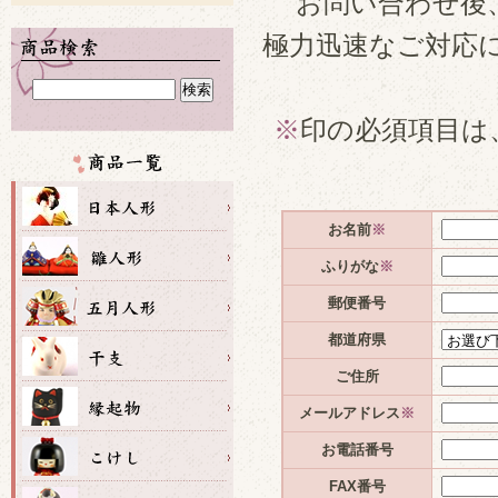
お問い合わせ後
極力迅速なご対応
※
印の必須項目は
お名前
※
ふりがな
※
郵便番号
都道府県
ご住所
メールアドレス
※
お電話番号
FAX番号