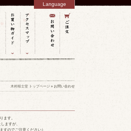
Language
English
French
Italy
Spanish
Germany
Chinese
Russian
Taiwanese
Korean
木村桜士堂 トップページ
» お問い合わせ
ります。
たしますが、
ますのでご注意ください）