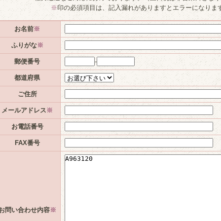
※
印の必須項目は、記入漏れがありますとエラーになりま
お名前
※
ふりがな
※
郵便番号
-
都道府県
ご住所
メールアドレス
※
お電話番号
FAX番号
お問い合わせ内容
※