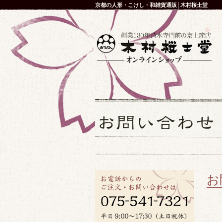
京都の人形・こけし・和雑貨通販│木村桜士堂
お