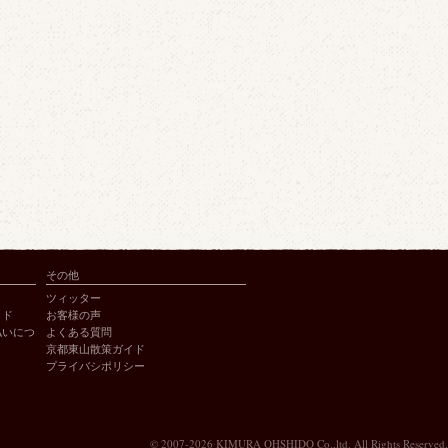
その他
ツィッター
イド
お客様の声
払いにつ
よくある質問
京都東山散策ガイド
プライバシポリシー
© 2007-2026 KIMURA OHSHIDO Co.,ltd. All Rights Reserved.