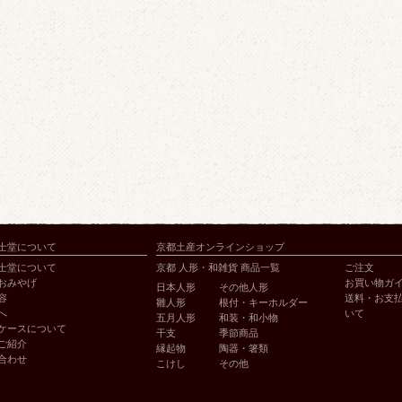
士堂について
京都土産オンラインショップ
士堂について
京都 人形・和雑貨 商品一覧
ご注文
おみやげ
お買い物ガ
日本人形
その他人形
容
送料・お支
雛人形
根付・キーホルダー
へ
いて
五月人形
和装・和小物
ケースについて
干支
季節商品
ご紹介
縁起物
陶器・箸類
合わせ
こけし
その他