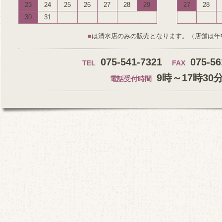
23
24
25
26
27
28
29
27
28
30
31
■
は清水店のみの販売となります。（店舗は年
075-541-7321
075-56
TEL
FAX
9時～17時30
電話受付時間