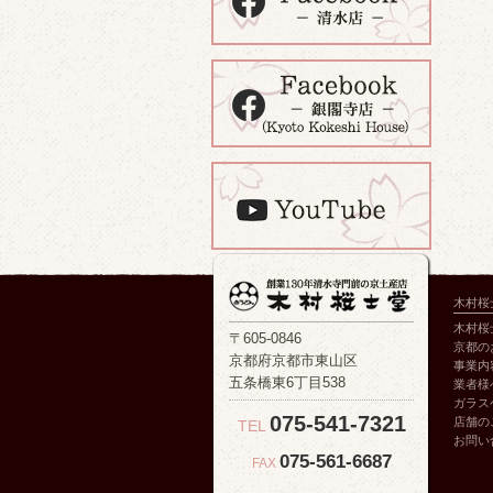
木村桜
木村桜
〒605-0846
京都の
京都府京都市東山区
事業内
五条橋東6丁目538
業者様
ガラス
075-541-7321
店舗の
TEL
お問い
075-561-6687
FAX