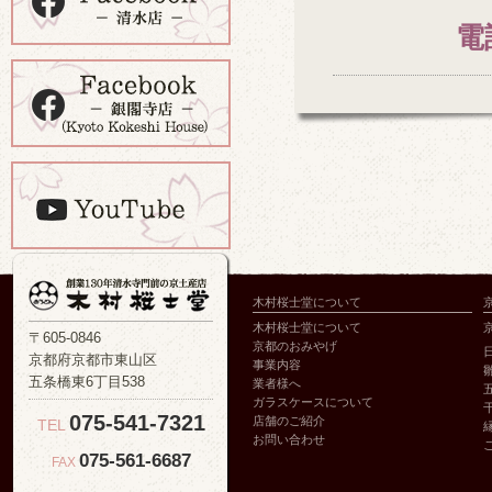
電
木村桜士堂について
木村桜士堂について
〒605-0846
京都のおみやげ
京都府京都市東山区
事業内容
五条橋東6丁目538
業者様へ
ガラスケースについて
075-541-7321
店舗のご紹介
TEL
お問い合わせ
075-561-6687
FAX