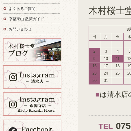
木村桜士
よくあるご質問
京都東山 散策ガイド
お問い合わせ
8
日
月
火
2
3
4
5
9
10
11
1
16
17
18
1
23
24
25
2
30
31
■
は清水店
07
TEL