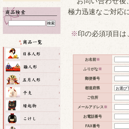
お問い合わせ後
極力迅速なご対応
※
印の必須項目は
お名前
※
ふりがな
※
郵便番号
都道府県
ご住所
メールアドレス
※
お電話番号
FAX番号