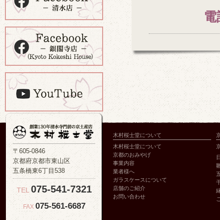
電
木村桜士堂について
木村桜士堂について
〒605-0846
京都のおみやげ
京都府京都市東山区
事業内容
五条橋東6丁目538
業者様へ
ガラスケースについて
075-541-7321
店舗のご紹介
TEL
お問い合わせ
075-561-6687
FAX