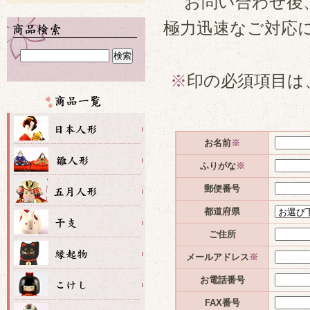
お問い合わせ後
極力迅速なご対応
※
印の必須項目は
お名前
※
ふりがな
※
郵便番号
都道府県
ご住所
メールアドレス
※
お電話番号
FAX番号