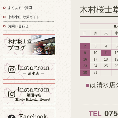
木村桜士
よくあるご質問
京都東山 散策ガイド
お問い合わせ
8
日
月
火
2
3
4
5
9
10
11
1
16
17
18
1
23
24
25
2
30
31
■
は清水店
07
TEL