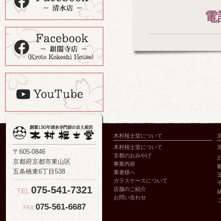
電
木村桜士堂について
木村桜士堂について
〒605-0846
京都のおみやげ
京都府京都市東山区
事業内容
五条橋東6丁目538
業者様へ
ガラスケースについて
075-541-7321
店舗のご紹介
TEL
お問い合わせ
075-561-6687
FAX