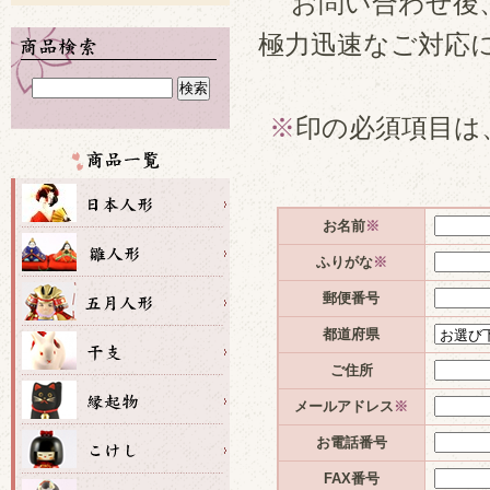
お問い合わせ後
極力迅速なご対応
※
印の必須項目は
お名前
※
ふりがな
※
郵便番号
都道府県
ご住所
メールアドレス
※
お電話番号
FAX番号