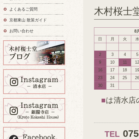
木村桜士
よくあるご質問
京都東山 散策ガイド
お問い合わせ
8
日
月
火
2
3
4
5
9
10
11
1
16
17
18
1
23
24
25
2
30
31
■
は清水店
07
TEL