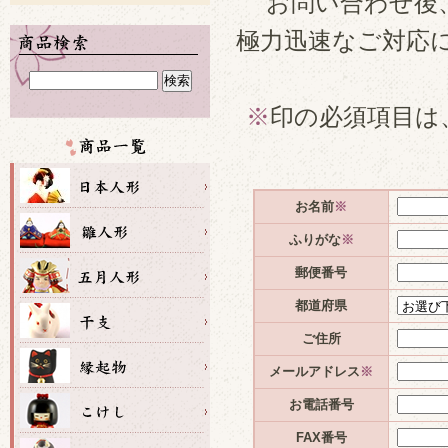
お問い合わせ後
極力迅速なご対応
※
印の必須項目は
お名前
※
ふりがな
※
郵便番号
都道府県
ご住所
メールアドレス
※
お電話番号
FAX番号