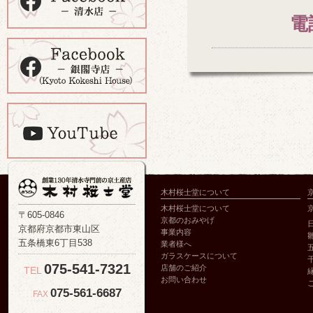
電
木村桜士堂について
木村桜士堂について
〒605-0846
京都のおみやげ
京都府京都市東山区
事業内容
五条橋東6丁目538
業者様へ
ガラスケースについて
075-541-7321
店舗のご紹介
TEL
お問い合わせ
075-561-6687
FAX