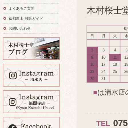
木村桜士
よくあるご質問
京都東山 散策ガイド
お問い合わせ
8
日
月
火
2
3
4
5
9
10
11
1
16
17
18
1
23
24
25
2
30
31
■
は清水店
07
TEL