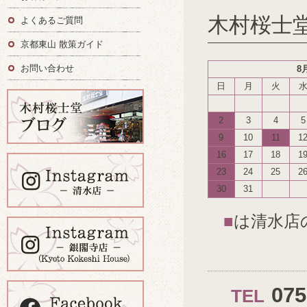
木村桜士
よくあるご質問
京都東山 散策ガイド
お問い合わせ
8
日
月
火
2
3
4
5
9
10
11
1
16
17
18
1
23
24
25
2
30
31
■
は清水店
07
TEL