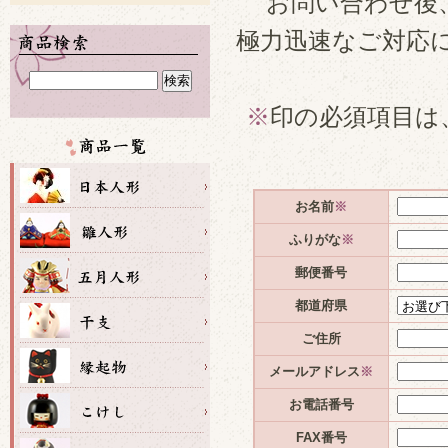
お問い合わせ後
極力迅速なご対応
※
印の必須項目は
お名前
※
ふりがな
※
郵便番号
都道府県
ご住所
メールアドレス
※
お電話番号
FAX番号