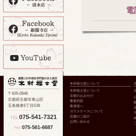
電
木村桜士堂について
木村桜士堂について
〒605-0846
京都のおみやげ
京都府京都市東山区
事業内容
五条橋東6丁目538
業者様へ
ガラスケースについて
075-541-7321
店舗のご紹介
TEL
お問い合わせ
075-561-6687
FAX