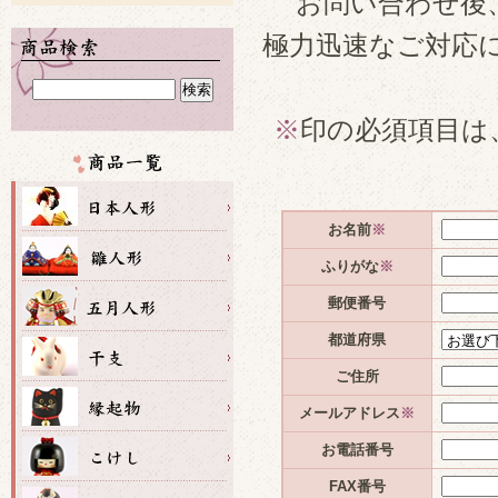
お問い合わせ後
極力迅速なご対応
※
印の必須項目は
お名前
※
ふりがな
※
郵便番号
都道府県
ご住所
メールアドレス
※
お電話番号
FAX番号