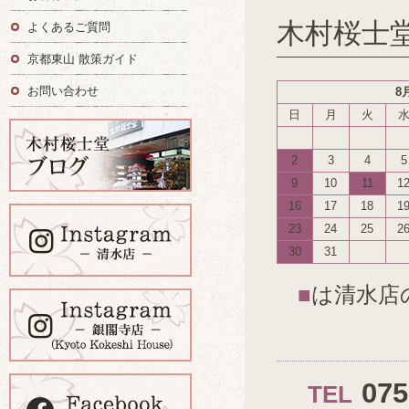
木村桜士
よくあるご質問
京都東山 散策ガイド
お問い合わせ
8
日
月
火
2
3
4
5
9
10
11
1
16
17
18
1
23
24
25
2
30
31
■
は清水店
07
TEL