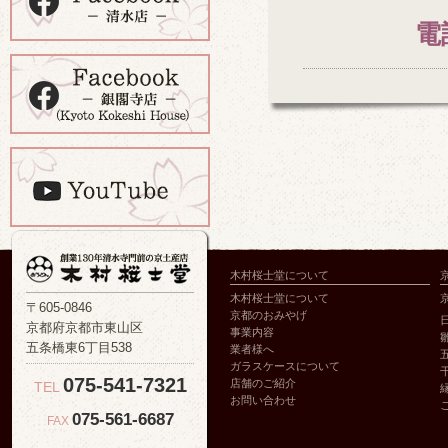
電
木村桜士堂について
木村桜士堂について
〒605-0846
京都のおみやげ
京都府京都市東山区
事業内容
五条橋東6丁目538
業者様へ
ガラスケースについて
075-541-7321
店舗のご紹介
TEL
お問い合わせ
075-561-6687
FAX