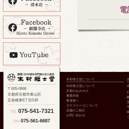
電
木村桜士堂について
木村桜士堂について
〒605-0846
京都のおみやげ
京都府京都市東山区
事業内容
五条橋東6丁目538
業者様へ
ガラスケースについて
075-541-7321
店舗のご紹介
TEL
お問い合わせ
075-561-6687
FAX