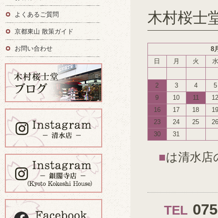
木村桜士
よくあるご質問
京都東山 散策ガイド
お問い合わせ
8
日
月
火
2
3
4
5
9
10
11
1
16
17
18
1
23
24
25
2
30
31
■
は清水店
07
TEL