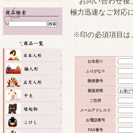
お問い合わせ後
極力迅速なご対応
※
印の必須項目は
お名前
※
ふりがな
※
郵便番号
都道府県
ご住所
メールアドレス
※
お電話番号
FAX番号