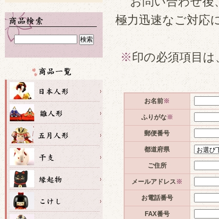
お問い合わせ後
極力迅速なご対応
※
印の必須項目は
お名前
※
ふりがな
※
郵便番号
都道府県
ご住所
メールアドレス
※
お電話番号
FAX番号