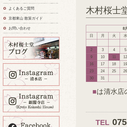
木村桜士
よくあるご質問
京都東山 散策ガイド
お問い合わせ
8
日
月
火
2
3
4
5
9
10
11
1
16
17
18
1
23
24
25
2
30
31
■
は清水店
07
TEL