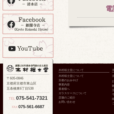
電
木村桜士堂について
木村桜士堂について
〒605-0846
京都のおみやげ
京都府京都市東山区
事業内容
五条橋東6丁目538
業者様へ
ガラスケースについて
075-541-7321
店舗のご紹介
TEL
お問い合わせ
075-561-6687
FAX