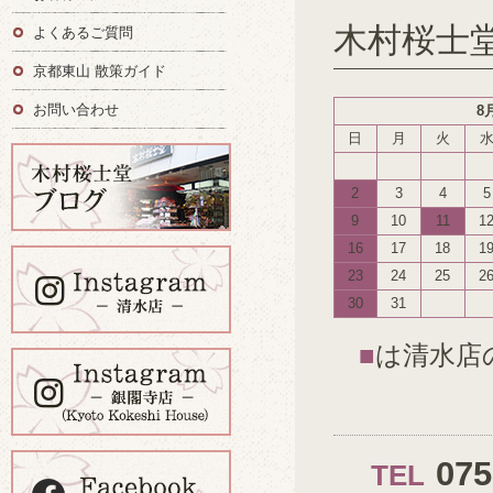
木村桜士
よくあるご質問
京都東山 散策ガイド
お問い合わせ
8
日
月
火
2
3
4
5
9
10
11
1
16
17
18
1
23
24
25
2
30
31
■
は清水店
07
TEL