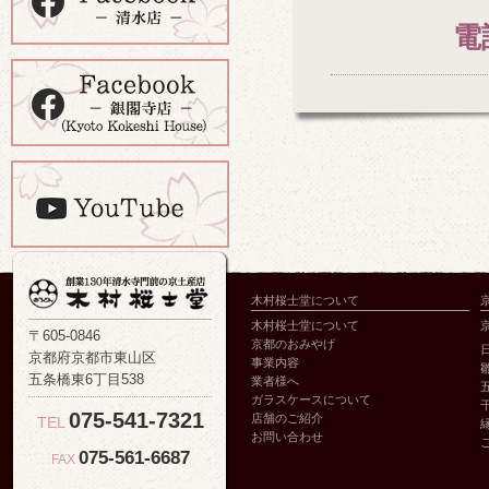
電
木村桜士堂について
木村桜士堂について
〒605-0846
京都のおみやげ
京都府京都市東山区
事業内容
五条橋東6丁目538
業者様へ
ガラスケースについて
075-541-7321
店舗のご紹介
TEL
お問い合わせ
075-561-6687
FAX