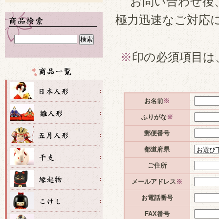
お問い合わせ後
極力迅速なご対応
※
印の必須項目は
お名前
※
ふりがな
※
郵便番号
都道府県
ご住所
メールアドレス
※
お電話番号
FAX番号