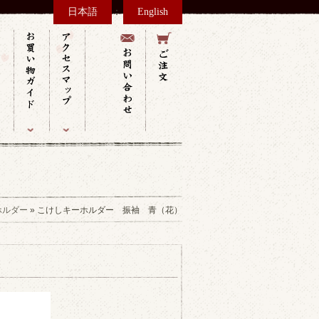
：
日本語
English
ホルダー
» こけしキーホルダー 振袖 青（花）