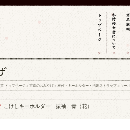
堂 トップページ
»
京都のおみやげ
»
根付・キーホルダー・携帯ストラップ
»
キー
こけしキーホルダー 振袖 青（花）