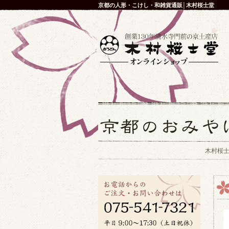
京都の人形・こけし・和雑貨通販│木村桜士堂
木村桜士