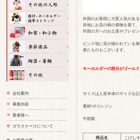
外国のお客様に大変人気がある
赤地にお花の柄の着物を着て、
外国の方へのお土産やプレゼン
ピンク地に花が描かれている着
着たものもございます。
キーホルダーの部分がゴールド
会社案内
サイズは人形本体のサイズを記
事業内容
素材/ポリレジン
業者様へ
中国製
ガラスケースについて
商品名
こけし