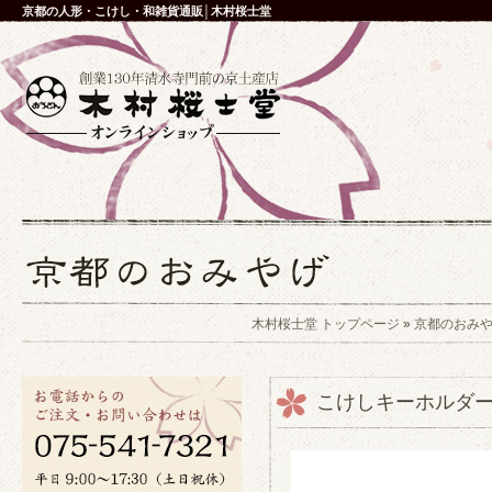
京都の人形・こけし・和雑貨通販│木村桜士堂
木村桜士堂 トップページ
»
京都のおみ
こけしキーホルダ