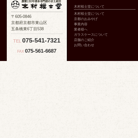
木村桜士堂について
木村桜士堂について
〒605-0846
京都のおみやげ
京都府京都市東山区
事業内容
五条橋東6丁目538
業者様へ
ガラスケースについて
075-541-7321
店舗のご紹介
TEL
お問い合わせ
075-561-6687
FAX