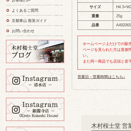
お客様の声
サイズ
H4.3×W
よくあるご質問
重量
25g
京都東山 散策ガイド
品番
A49206
お問い合わせ
ホームページ上だけでの販
ページを見られた方は直接
い。
また同一商品でも店頭と若
営業日・営業時間はこちら↓
木村桜士堂 営