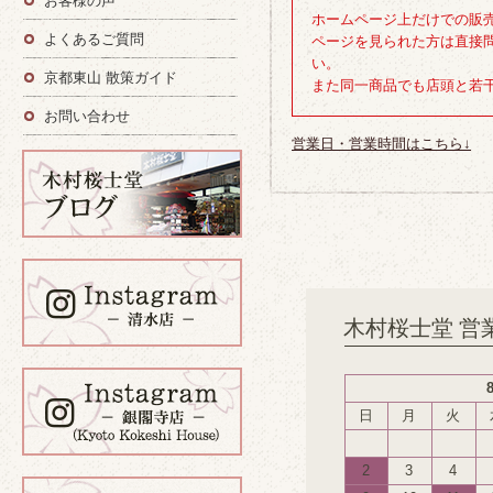
お客様の声
ホームページ上だけでの販
よくあるご質問
ページを見られた方は直接
い。
京都東山 散策ガイド
また同一商品でも店頭と若
お問い合わせ
営業日・営業時間はこちら↓
木村桜士堂 営
日
月
火
2
3
4