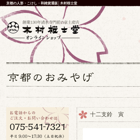
京都の人形・こけし・和雑貨通販│木村桜士堂
十二支鈴 寅