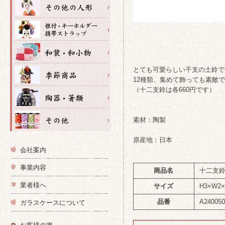
とても可愛らしい干支の土鈴で
12種類、集めて飾っても素敵
（十二支鈴は各660円です）
素材：陶製
原産地：日本
会社案内
事業内容
商品名
十二支
業者様へ
サイズ
H3×W2
品番
A24005
ガラスケースについて