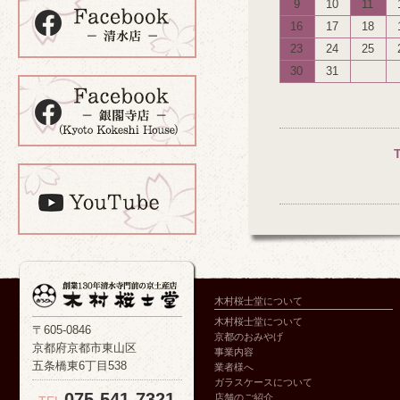
9
10
11
16
17
18
23
24
25
30
31
木村桜士堂について
木村桜士堂について
〒605-0846
京都のおみやげ
京都府京都市東山区
事業内容
五条橋東6丁目538
業者様へ
ガラスケースについて
075-541-7321
店舗のご紹介