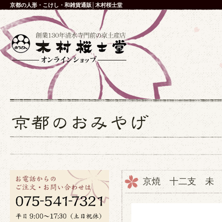
京都の人形・こけし・和雑貨通販│木村桜士堂
京焼 十二支 未