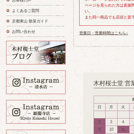
お客様の声
ページを見られた方は直接
よくあるご質問
い。
また同一商品でも店頭と若
京都東山 散策ガイド
お問い合わせ
営業日・営業時間はこちら↓
木村桜士堂 営
日
月
火
2
3
4
9
10
11