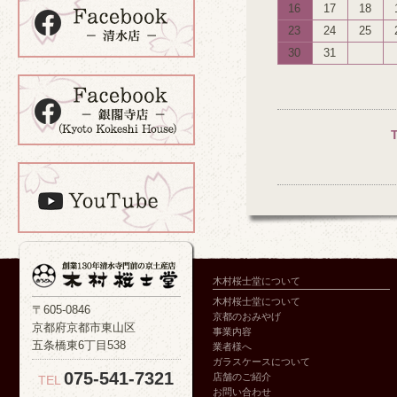
16
17
18
23
24
25
30
31
木村桜士堂について
木村桜士堂について
〒605-0846
京都のおみやげ
京都府京都市東山区
事業内容
五条橋東6丁目538
業者様へ
ガラスケースについて
075-541-7321
店舗のご紹介
TEL
お問い合わせ