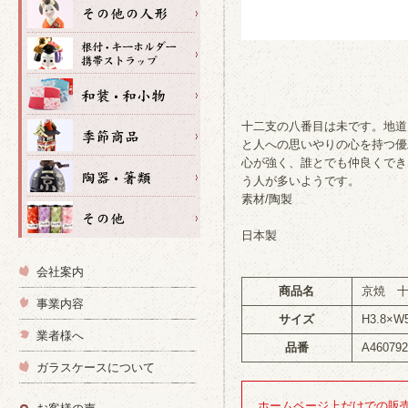
十二支の八番目は未です。地道
と人への思いやりの心を持つ優
心が強く、誰とでも仲良くでき
う人が多いようです。
素材/陶製
日本製
会社案内
商品名
京焼 
事業内容
サイズ
H3.8×W
業者様へ
品番
A46079
ガラスケースについて
ホームページ上だけでの販