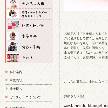
お福さんは「お多福」とも「お
の代名詞として古くから親しま
均的なものを表し、眉に気品を
鼻に従順を、笑窪に可憐さを、
来る安定感は、私たちに安らぎ
素材／人形：素焼陶製、座布団
会社案内
事業内容
こちらの商品は、土鈴になって
業者様へ
お福さん（黒）
ガラスケースについて
www.kimura-ohshido.co.jp/lineu