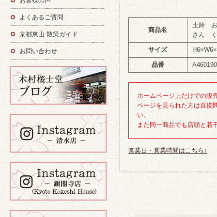
お客様の声
よくあるご質問
土鈴 
商品名
京都東山 散策ガイド
さん 
サイズ
H6×W6
お問い合わせ
品番
A460190
ホームページ上だけでの販
ページを見られた方は直接
い。
また同一商品でも店頭と若
営業日・営業時間はこちら↓