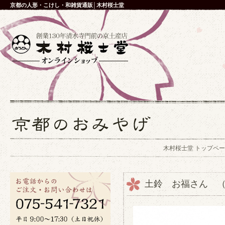
京都の人形・こけし・和雑貨通販│木村桜士堂
木村桜士堂 トップペ
土鈴 お福さん 