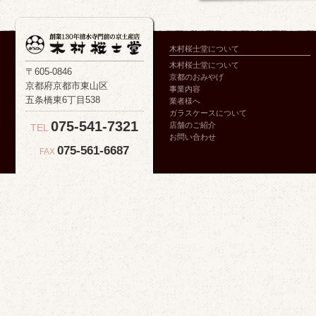
木村桜士堂について
木村桜士堂について
〒605-0846
京都のおみやげ
京都府京都市東山区
事業内容
五条橋東6丁目538
業者様へ
ガラスケースについて
075-541-7321
店舗のご紹介
TEL
お問い合わせ
075-561-6687
FAX