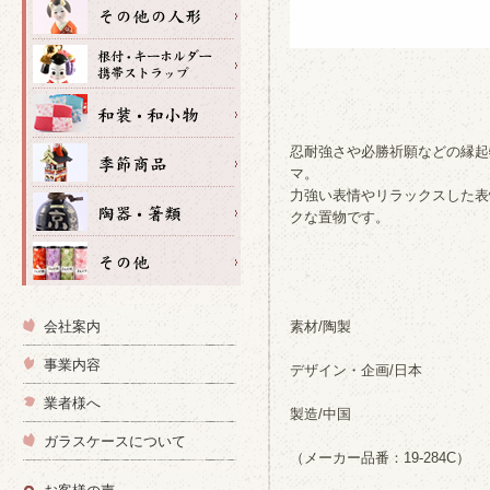
忍耐強さや必勝祈願などの縁起
マ。
力強い表情やリラックスした表
クな置物です。
会社案内
素材/陶製
事業内容
デザイン・企画/日本
業者様へ
製造/中国
ガラスケースについて
（メーカー品番：19-284C）