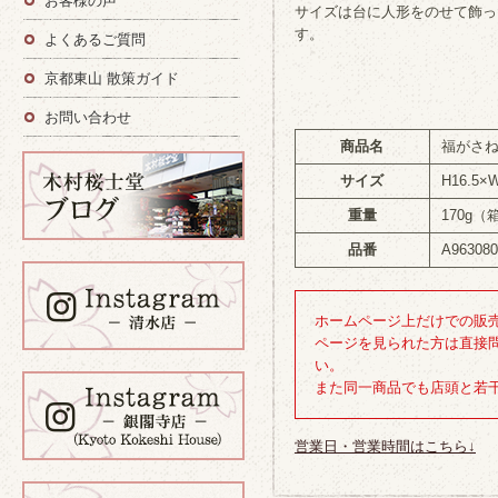
お客様の声
サイズは台に人形をのせて飾っ
す。
よくあるご質問
京都東山 散策ガイド
お問い合わせ
商品名
福がさ
サイズ
H16.5×
重量
170g（
品番
A963080
ホームページ上だけでの販
ページを見られた方は直接
い。
また同一商品でも店頭と若
営業日・営業時間はこちら↓