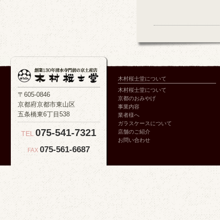
木村桜士堂について
木村桜士堂について
〒605-0846
京都のおみやげ
京都府京都市東山区
事業内容
五条橋東6丁目538
業者様へ
ガラスケースについて
075-541-7321
店舗のご紹介
TEL
お問い合わせ
075-561-6687
FAX