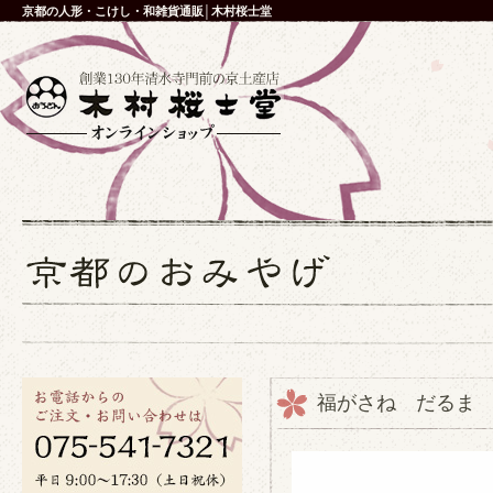
京都の人形・こけし・和雑貨通販│木村桜士堂
福がさね だるま