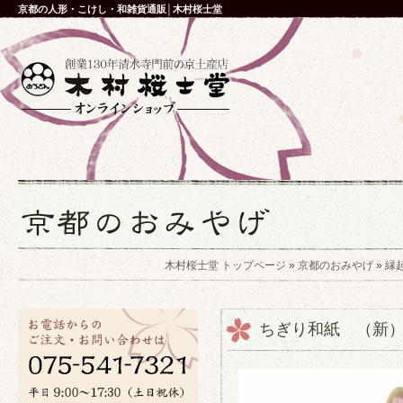
京都の人形・こけし・和雑貨通販│木村桜士堂
木村桜士堂 トップページ
»
京都のおみやげ
»
縁
ちぎり和紙 （新）