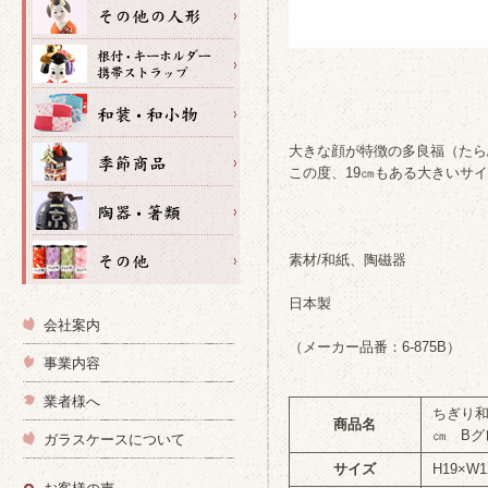
大きな顔が特徴の多良福（たら
この度、19㎝もある大きいサ
素材/和紙、陶磁器
日本製
会社案内
（メーカー品番：6-875B）
事業内容
業者様へ
ちぎり和
商品名
㎝ B
ガラスケースについて
サイズ
H19×W1