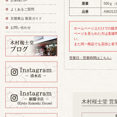
お客様の声
重量
500ｇ
よくあるご質問
品番
A963122
京都東山 散策ガイド
お問い合わせ
ホームページ上だけでの販
ページを見られた方は直接
い。
また同一商品でも店頭と若
営業日・営業時間はこちら↓
木村桜士堂 営