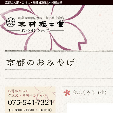
京都の人形・こけし・和雑貨通販│木村桜士堂
金ふくろう（小）