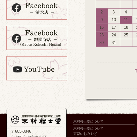
2
3
4
9
10
11
16
17
18
23
24
25
30
31
木村桜士堂について
木村桜士堂について
〒605-0846
京都のおみやげ