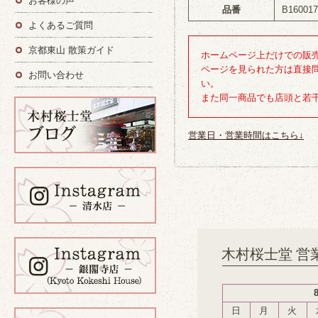
お客様の声
品番
B16001
よくあるご質問
京都東山 散策ガイド
ホームページ上だけでの販
ページを見られた方は直接
お問い合わせ
い。
また同一商品でも店頭と若
営業日・営業時間はこちら↓
木村桜士堂 営
日
月
火