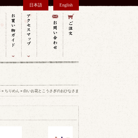
：
日本語
English
形
»
ちりめん
» 白いお花とこうさぎのおひなさま