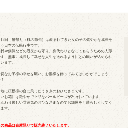
3月3日、雛祭り（桃の節句）は産まれてきた女の子の健やかな成長を
願う日本の伝統行事です。
怪我や病気などの厄災から守り、身代わりとなってもらうための人形
です。無事に成長して幸せな人生を送れるようにとの願いが込められ
ています。
大切なお子様の幸せを願い、お雛様を飾ってみてはいかがでしょう
か？
白地に桜模様の台に乗ったうさぎのおひなさまです。
白いお花には艶やかで上品なパールビーズが2つ付いています。
ふんわり優しい雰囲気のおひなさまなのでお部屋を可愛らしくしてく
れます。
この商品は在庫限りで販売終了いたします。