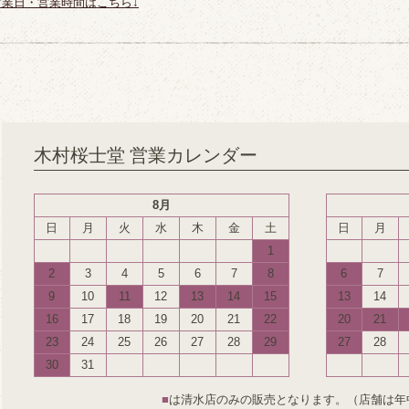
営業日・営業時間はこちら↓
木村桜士堂 営業カレンダー
8月
日
月
火
水
木
金
土
日
月
1
2
3
4
5
6
7
8
6
7
9
10
11
12
13
14
15
13
14
16
17
18
19
20
21
22
20
21
23
24
25
26
27
28
29
27
28
30
31
■
は清水店のみの販売となります。（店舗は年