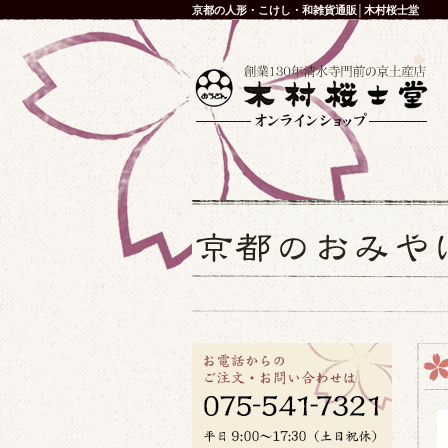
京都の人形・こけし・和雑貨通販│木村桜士堂