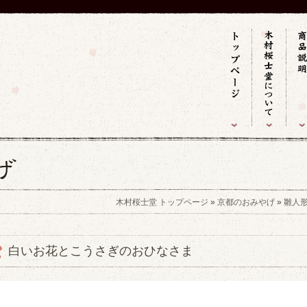
木村桜士堂 トップページ
»
京都のおみやげ
»
雛人
白いお花とこうさぎのおひなさま