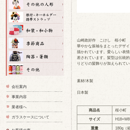
山崎政好作 こけし 桜小町
華やかな振袖をまとったデザイ
描かれています。愛らしい表情
差されています。髪型は伝統的
りどりの髪飾りが加えられてい
素材/木製
会社案内
日本製
事業内容
業者様へ
商品名
桜小町
ガラスケースについて
サイズ
H18×W8
重量
180g（