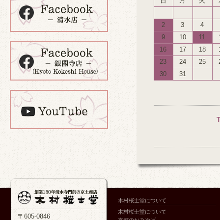
日
月
火
2
3
4
9
10
11
16
17
18
23
24
25
30
31
木村桜士堂について
木村桜士堂について
〒605-0846