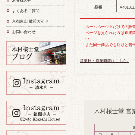
お客様の声
品番
A401011
よくあるご質問
京都東山 散策ガイド
ホームページ上だけでの販
お問い合わせ
ページを見られた方は直接
い。
また同一商品でも店頭と若
営業日・営業時間はこちら↓
木村桜士堂 営