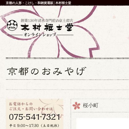
京都の人形・こけし・和雑貨通販│木村桜士堂
桜小町