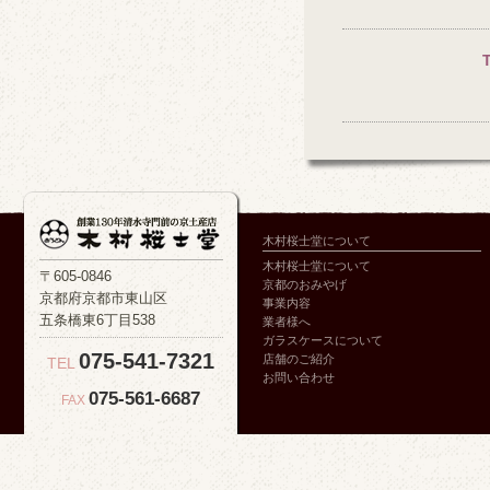
木村桜士堂について
木村桜士堂について
〒605-0846
京都のおみやげ
京都府京都市東山区
事業内容
五条橋東6丁目538
業者様へ
ガラスケースについて
075-541-7321
店舗のご紹介
TEL
お問い合わせ
075-561-6687
FAX