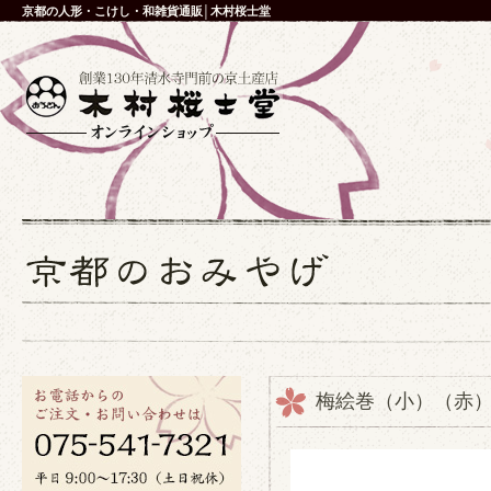
京都の人形・こけし・和雑貨通販│木村桜士堂
梅絵巻（小）（赤