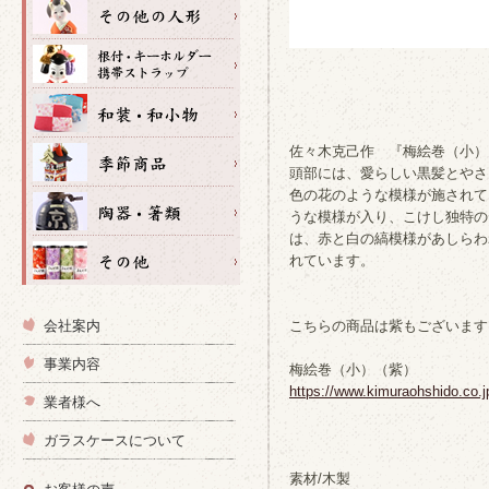
佐々木克己作 『梅絵巻（小）
頭部には、愛らしい黒髪とやさ
色の花のような模様が施されて
うな模様が入り、こけし独特の
は、赤と白の縞模様があしらわ
れています。
会社案内
こちらの商品は紫もございます
事業内容
梅絵巻（小）（紫）
https://www.kimuraohshido
業者様へ
ガラスケースについて
素材/木製