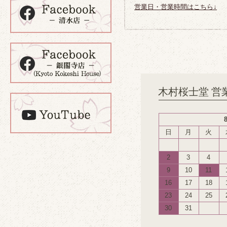
営業日・営業時間はこちら↓
木村桜士堂 営
日
月
火
2
3
4
9
10
11
16
17
18
23
24
25
30
31