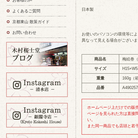
お客様の声
日本製
よくあるご質問
京都東山 散策ガイド
お問い合わせ
お使いのパソコンの環境等によ
異なって見える場合がございま
商品名
梅絵巻
サイズ
H15×W5
重量
160g（
品番
A49025
ホームページ上だけでの販
ページを見られた方は直接
い。
また同一商品でも店頭と若