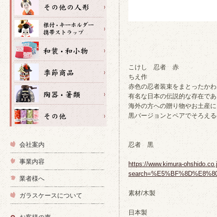
こけし 忍者 赤
ちえ作
赤色の忍者装束をまとったかわ
有名な日本の伝説的な存在であ
海外の方への贈り物やお土産に
黒バージョンとペアでそろえる
会社案内
忍者 黒
事業内容
https://www.kimura-ohshido.co.
search=%E5%BF%8D%E8%8
業者様へ
素材/木製
ガラスケースについて
日本製