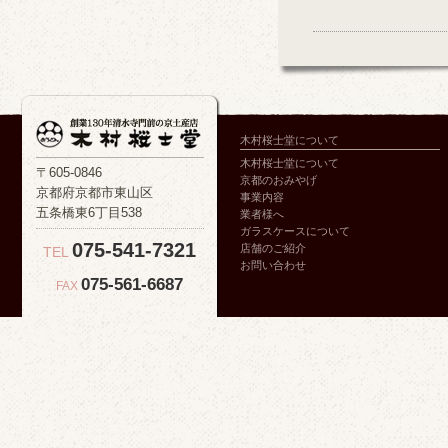
木村桜士堂について
木村桜士堂について
〒605-0846
京都のおみやげ
京都府京都市東山区
事業内容
五条橋東6丁目538
業者様へ
ガラスケースについて
075-541-7321
店舗のご紹介
TEL
お問い合わせ
075-561-6687
FAX