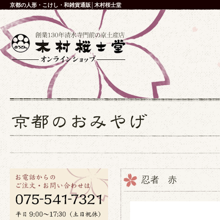
京都の人形・こけし・和雑貨通販│木村桜士堂
忍者 赤