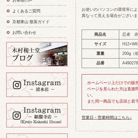
お客様の声
お使いのパソコンの環境等によ
よくあるご質問
異なって見える場合がございま
京都東山 散策ガイド
お問い合わせ
商品名
忍者 
サイズ
H12×W6
重量
200g（
品番
A49027
ホームページ上だけでの販
ページを見られた方は直接
い。
また同一商品でも店頭と若
営業日・営業時間はこちら↓