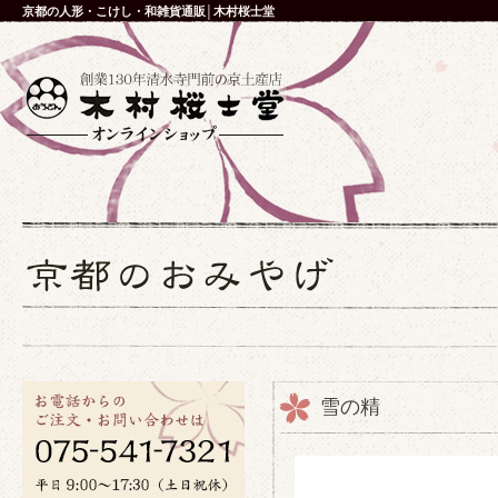
京都の人形・こけし・和雑貨通販│木村桜士堂
雪の精