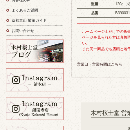
お客様の声
重量
120g（
よくあるご質問
品番
B390031
京都東山 散策ガイド
お問い合わせ
ホームページ上だけでの販
ページを見られた方は直接
い。
また同一商品でも店頭と若
営業日・営業時間はこちら↓
木村桜士堂 営