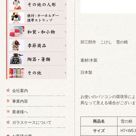
卯三郎作 こけし 雪の精
素材/木製
日本製
会社案内
お使いのパソコンの環境等によ
事業内容
異なって見える場合がございま
業者様へ
商品名
雪の精
ガラスケースについて
サイズ
H7×W5.