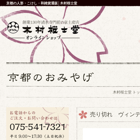
京都の人形・こけし・和雑貨通販│木村桜士堂
木村桜士堂 ト
売り切れ ヴィン