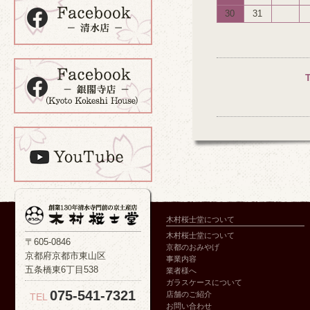
30
31
木村桜士堂について
木村桜士堂について
〒605-0846
京都のおみやげ
京都府京都市東山区
事業内容
五条橋東6丁目538
業者様へ
ガラスケースについて
075-541-7321
店舗のご紹介
TEL
お問い合わせ