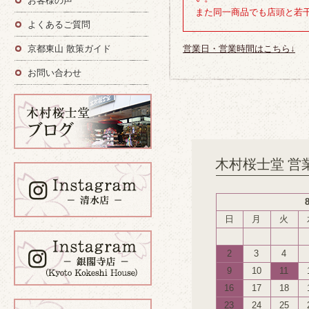
お客様の声
また同一商品でも店頭と若
よくあるご質問
京都東山 散策ガイド
営業日・営業時間はこちら↓
お問い合わせ
木村桜士堂 営
日
月
火
2
3
4
9
10
11
16
17
18
23
24
25