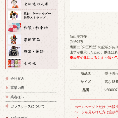
新山左京作
弥治郎系
裏面に ”栄五郎型” の記載があ
山学が継承したため、以後はあ
※経年劣化によるシミ・傷・色
商品名
売り切
会社案内
サイズ
高さ18.
事業内容
品番
v600007
業者様へ
ガラスケースについて
ホームページ上だけでの販
ページを見られた方は直接
い。