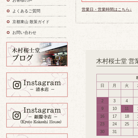
お客様の声
営業日・営業時間はこちら↓
よくあるご質問
京都東山 散策ガイド
お問い合わせ
木村桜士堂 営
日
月
火
2
3
4
9
10
11
16
17
18
23
24
25
30
31