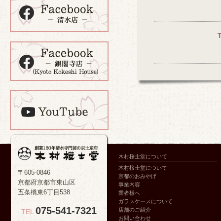
木村桜士堂について
木村桜士堂について
〒605-0846
京都のおみやげ
京都府京都市東山区
事業内容
五条橋東6丁目538
業者様へ
ガラスケースについて
075-541-7321
店舗のご紹介
TEL
お問い合わせ