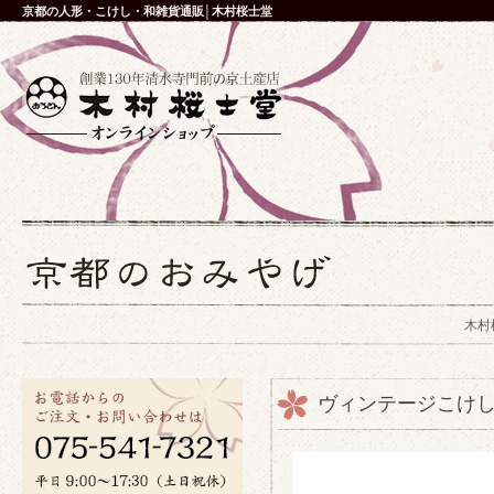
京都の人形・こけし・和雑貨通販│木村桜士堂
木村
ヴィンテージこけ