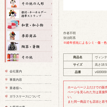
作者不明
弥治郎系
※経年劣化によるシミ・傷・色
商品名
ヴィン
サイズ
高さ18.
会社案内
品番
v600009
事業内容
ホームページ上だけでの販
業者様へ
ページを見られた方は直接
ガラスケースについて
い。
また同一商品でも店頭と若