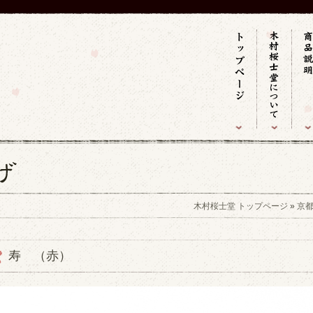
木村桜士堂 トップページ
»
京
寿 （赤）