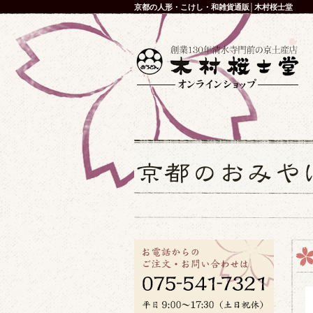
京都の人形・こけし・和雑貨通販│木村桜士堂