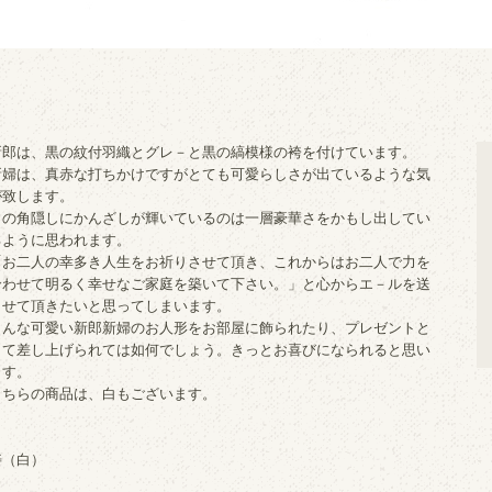
新郎は、黒の紋付羽織とグレ－と黒の縞模様の袴を付けています。
新婦は、真赤な打ちかけですがとても可愛らしさが出ているような気
が致します。
白の角隠しにかんざしが輝いているのは一層豪華さをかもし出してい
るように思われます。
「お二人の幸多き人生をお祈りさせて頂き、これからはお二人で力を
合わせて明るく幸せなご家庭を築いて下さい。」と心からエ－ルを送
らせて頂きたいと思ってしまいます。
こんな可愛い新郎新婦のお人形をお部屋に飾られたり、プレゼントと
して差し上げられては如何でしょう。きっとお喜びになられると思い
ます。
こちらの商品は、白もございます。
寿（白）