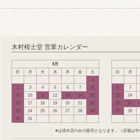
木村桜士堂 営業カレンダー
8月
日
月
火
水
木
金
土
日
月
1
2
3
4
5
6
7
8
6
7
9
10
11
12
13
14
15
13
14
16
17
18
19
20
21
22
20
21
23
24
25
26
27
28
29
27
28
30
31
■
は清水店のみの販売となります。（店舗は年