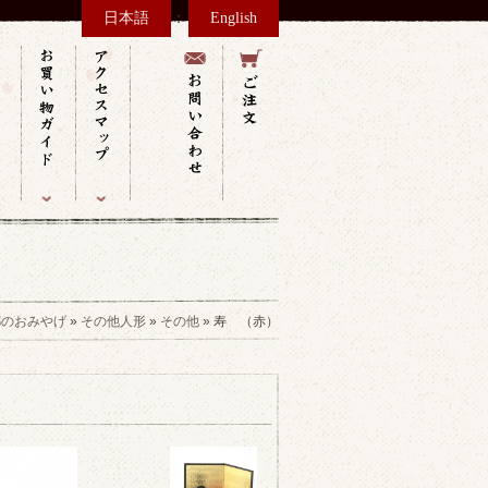
：
日本語
English
都のおみやげ
»
その他人形
»
その他
» 寿 （赤）