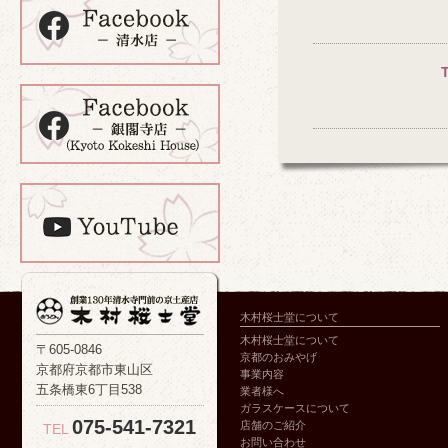
木村桜士堂について
木村桜士堂について
〒605-0846
京都のおみやげ
京都府京都市東山区
事業内容
五条橋東6丁目538
業者様へ
ガラスケースについて
075-541-7321
店舗のご紹介
TEL
お問い合わせ