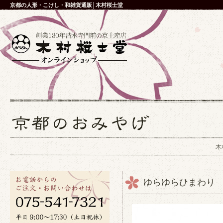
京都の人形・こけし・和雑貨通販│木村桜士堂
木
ゆらゆらひまわり