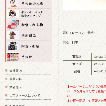
素材：レーヨン、天然木
製造：日本
商品名
ゆらゆ
サイズ
W3.5 x.
会社案内
品番
A40-418
事業内容
ホームページ上だけでの販
業者様へ
ページを見られた方は直接
ガラスケースについて
い。
また同一商品でも店頭と若