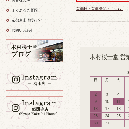
お客様の声
営業日・営業時間はこちら↓
よくあるご質問
京都東山 散策ガイド
お問い合わせ
木村桜士堂 営
日
月
火
2
3
4
9
10
11
16
17
18
23
24
25
30
31