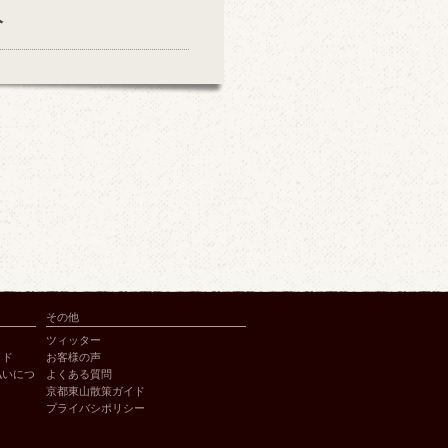
分
その他
ツィッター
イド
お客様の声
払いにつ
よくある質問
京都東山散策ガイド
プライバシポリシー