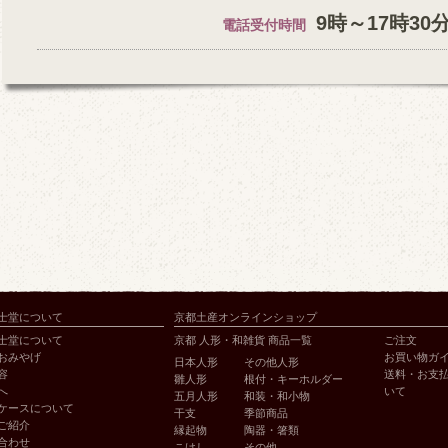
9時～17時30
電話受付時間
士堂について
京都土産オンラインショップ
士堂について
京都 人形・和雑貨 商品一覧
ご注文
おみやげ
お買い物ガ
日本人形
その他人形
容
送料・お支
雛人形
根付・キーホルダー
へ
いて
五月人形
和装・和小物
ケースについて
干支
季節商品
ご紹介
縁起物
陶器・箸類
合わせ
こけし
その他