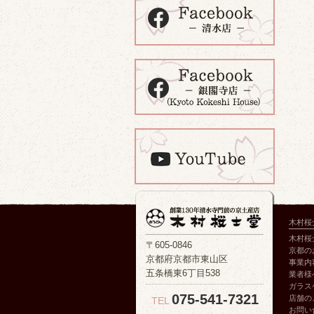
木村桜
木村桜
〒605-0846
京都の
京都府京都市東山区
事業内
五条橋東6丁目538
業者様
ガラス
075-541-7321
店舗の
TEL
お問い