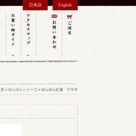
：
日本語
English
人形
»
ゆらゆらシリーズ
» ゆらゆら紅葉 ウサギ