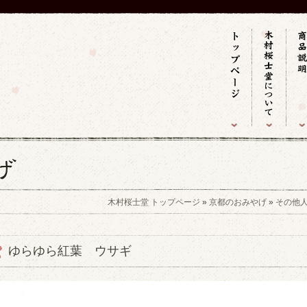
木村桜士堂 トップページ
»
京都のおみやげ
»
その他
ゆらゆら紅葉 ウサギ