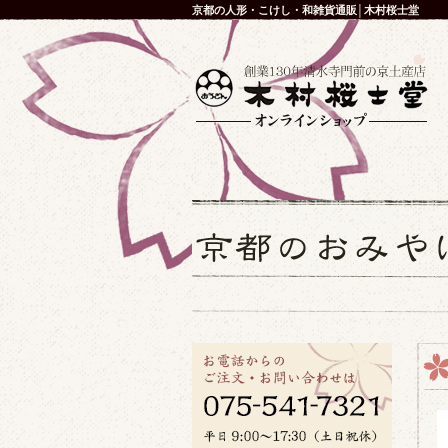
京都の人形・こけし・和雑貨通販│木村桜士堂