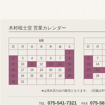
木村桜士堂 営業カレンダー
8月
日
月
火
水
木
金
土
日
月
1
2
3
4
5
6
7
8
6
7
9
10
11
12
13
14
15
13
14
16
17
18
19
20
21
22
20
21
23
24
25
26
27
28
29
27
28
30
31
■
は清水店のみの販売となります。（店舗は年
075-541-7321
075-56
TEL
FAX