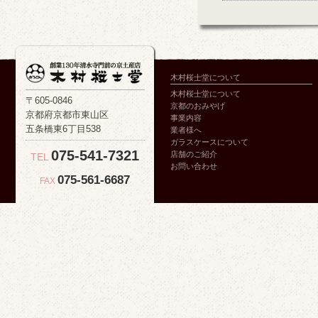
木村桜士堂について
木村桜士堂について
〒605-0846
京都のおみやげ
京都府京都市東山区
事業内容
五条橋東6丁目538
業者様へ
ガラスケースについて
075-541-7321
店舗のご紹介
TEL
お問い合わせ
075-561-6687
FAX