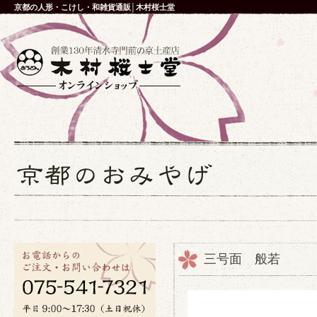
京都の人形・こけし・和雑貨通販│木村桜士堂
三号面 般若