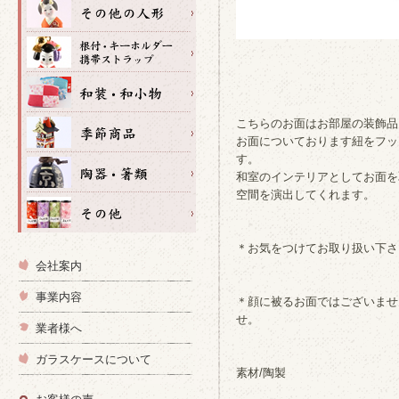
こちらのお面はお部屋の装飾品
お面についております紐をフッ
す。
和室のインテリアとしてお面を
空間を演出してくれます。
＊お気をつけてお取り扱い下さ
会社案内
事業内容
＊顔に被るお面ではございませ
せ。
業者様へ
ガラスケースについて
素材/陶製