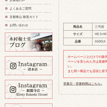
お客様の声
よくあるご質問
京都東山 散策ガイド
お問い合わせ
商品名
三号面
サイズ
H9.3×W
品番
A50014
ホームページ上だけでの販
ページを見られた方は直接
い。
また同一商品でも店頭と若
営業日・営業時間はこちら↓